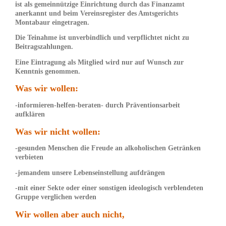
ist als gemeinnützige Einrichtung durch das Finanzamt
anerkannt und beim Vereinsregister des Amtsgerichts
Montabaur eingetragen.
Die Teinahme ist unverbindlich und verpflichtet nicht zu
Beitragszahlungen.
Eine
Eintragung als Mitglied wird nur auf Wunsch zur
Kenntnis genommen
.
Was wir wollen:
-informieren-helfen-beraten- durch Präventionsarbeit
aufklären
Was wir nicht wollen:
-gesunden Menschen die Freude an alkoholischen Getränken
verbieten
-jemandem unsere Lebenseinstellung aufdrängen
-mit einer Sekte oder einer sonstigen ideologisch verblendeten
Gruppe verglichen werden
Wir wollen aber auch nicht,